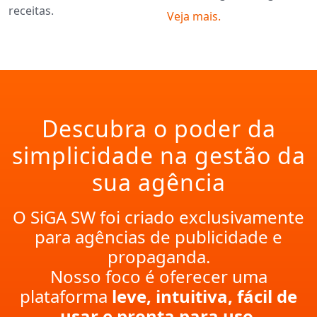
receitas.
Veja mais.
Descubra o poder da
simplicidade na gestão da
sua agência
O SiGA SW foi criado exclusivamente
para agências de publicidade e
propaganda.
Nosso foco é oferecer uma
plataforma
leve, intuitiva, fácil de
usar e pronta para uso
.