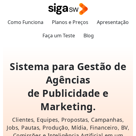
Como Funciona
Planos e Preços
Apresentação
Faça um Teste
Blog
Sistema para Gestão de
Agências
de Publicidade e
Marketing.
SiGA SW (Antigo SiGA): Melhor Sistem
Clientes, Equipes, Propostas, Campanhas,
Jobs, Pautas, Produção, Mídia, Financeiro, BV,
Comissões e Inteligência Artificial em um