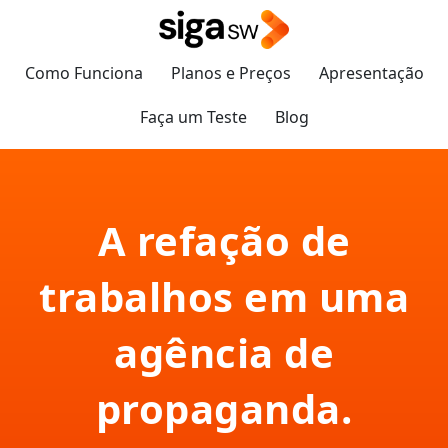
Como Funciona
Planos e Preços
Apresentação
Faça um Teste
Blog
A refação de
trabalhos em uma
agência de
propaganda.