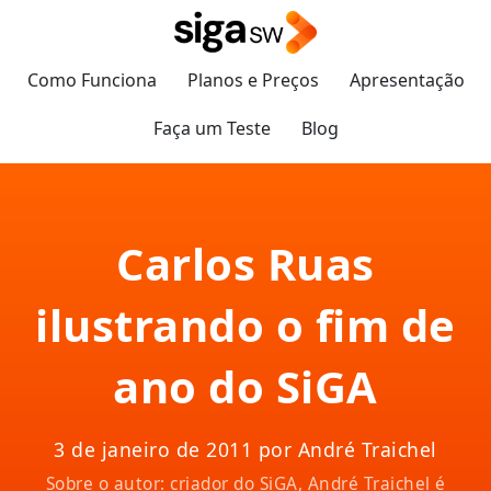
Como Funciona
Planos e Preços
Apresentação
Faça um Teste
Blog
Carlos Ruas
ilustrando o fim de
ano do SiGA
3 de janeiro de 2011 por André Traichel
Sobre o autor: criador do SiGA, André Traichel é