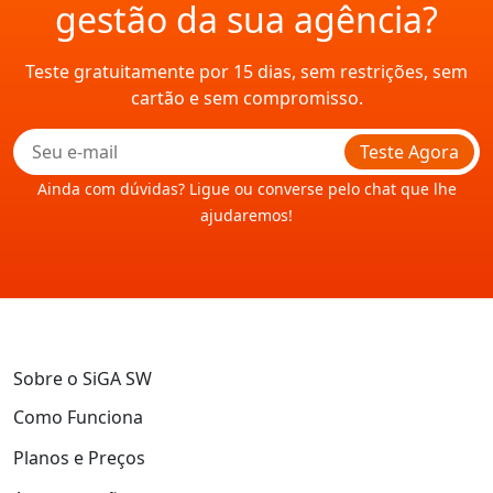
gestão da sua agência?
Teste gratuitamente por 15 dias, sem restrições, sem
cartão e sem compromisso.
Teste Agora
Ainda com dúvidas? Ligue ou converse pelo chat que lhe
ajudaremos!
Sobre o SiGA SW
Como Funciona
Planos e Preços