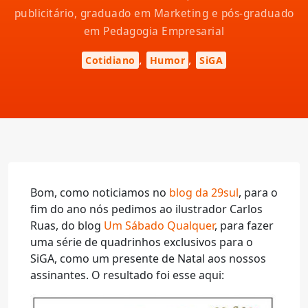
publicitário, graduado em Marketing e pós-graduado
em Pedagogia Empresarial
,
,
Cotidiano
Humor
SiGA
Bom, como noticiamos no
blog da 29sul
, para o
fim do ano nós pedimos ao ilustrador Carlos
Ruas, do blog
Um Sábado Qualquer
, para fazer
uma série de quadrinhos exclusivos para o
SiGA, como um presente de Natal aos nossos
assinantes. O resultado foi esse aqui: