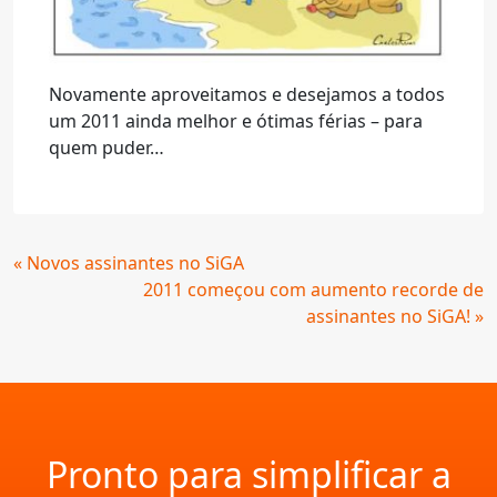
Novamente aproveitamos e desejamos a todos
um 2011 ainda melhor e ótimas férias – para
quem puder…
Continue
« Novos assinantes no SiGA
Lendo
2011 começou com aumento recorde de
assinantes no SiGA! »
Pronto para simplificar a