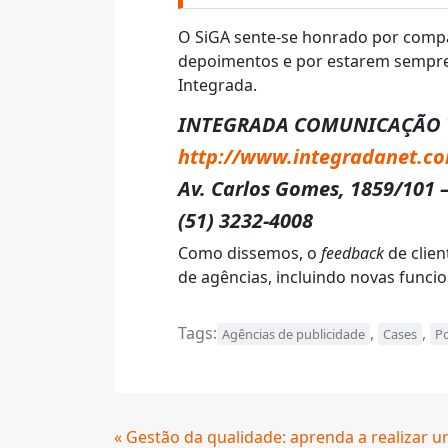
O SiGA sente-se honrado por compa
depoimentos e por estarem sempre 
Integrada.
INTEGRADA COMUNICAÇÃO 
http://www.integradanet.co
Av. Carlos Gomes, 1859/101 
(51) 3232-4008
Como dissemos, o
feedback
de clie
de agências, incluindo novas funci
Tags:
,
,
Agências de publicidade
Cases
Po
Continue
« Gestão da qualidade: aprenda a realizar 