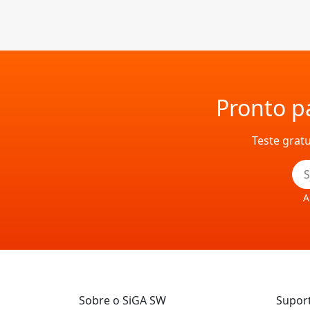
Lendo
Pronto pa
Teste grat
A
Sobre o SiGA SW
Supor