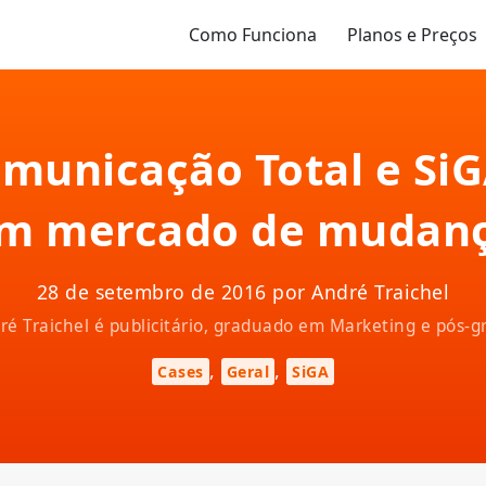
Como Funciona
Planos e Preços
municação Total e SiG
um mercado de mudanç
28 de setembro de 2016 por André Traichel
ndré Traichel é publicitário, graduado em Marketing e pós
,
,
Cases
Geral
SiGA