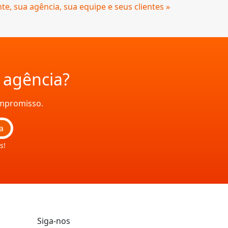
te, sua agência, sua equipe e seus clientes »
a agência?
ompromisso.
a
s!
Siga-nos