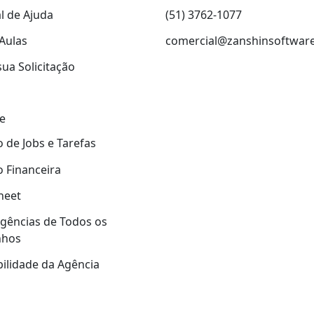
l de Ajuda
(51) 3762-1077
Aulas
comercial@zanshinsoftwar
sua Solicitação
e
 de Jobs e Tarefas
 Financeira
heet
gências de Todos os
nhos
ilidade da Agência