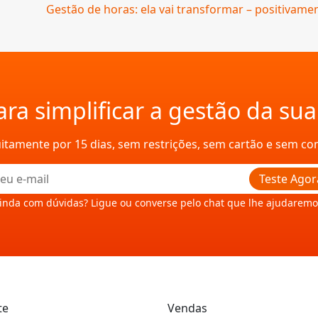
Gestão de horas: ela vai transformar – positivamen
ra simplificar a gestão da su
uitamente por 15 dias, sem restrições, sem cartão e sem c
Teste Agor
inda com dúvidas? Ligue ou converse pelo chat que lhe ajudaremo
te
Vendas