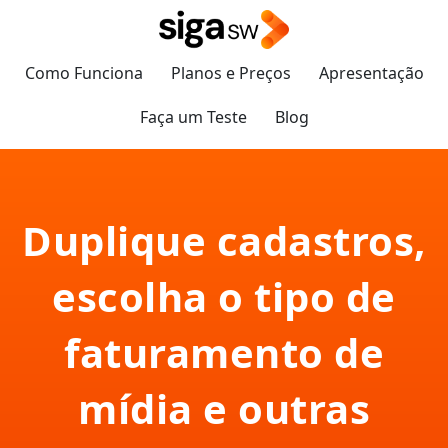
Como Funciona
Planos e Preços
Apresentação
Faça um Teste
Blog
Duplique cadastros,
escolha o tipo de
faturamento de
mídia e outras