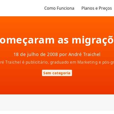
Como Funciona
Planos e Preços
começaram as migraçõ
18 de julho de 2008 por André Traichel
ndré Traichel é publicitário, graduado em Marketing e pós
Sem categoria