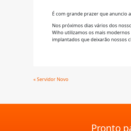
É com grande prazer que anuncio a
Nos próximos dias vários dos nosso
Wiho utilizamos os mais modernos r
implantados que deixarão nossos cl
Continue
« Servidor Novo
Lendo
Pronto pa