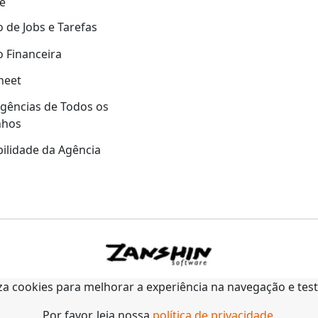
e
 de Jobs e Tarefas
 Financeira
heet
gências de Todos os
nhos
ilidade da Agência
liza cookies para melhorar a experiência na navegação e tes
Por favor, leia nossa
política de privacidade
.