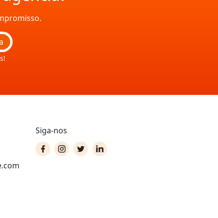
ompromisso.
a
s!
Siga-nos
e.com