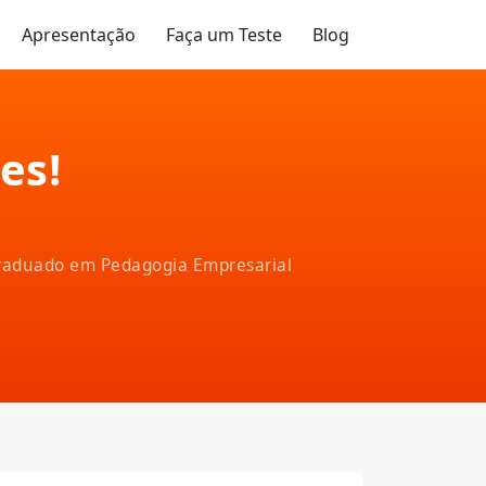
Apresentação
Faça um Teste
Blog
es!
-graduado em Pedagogia Empresarial