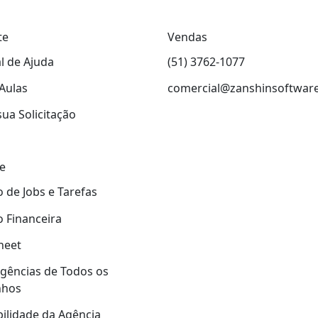
te
Vendas
l de Ajuda
(51) 3762-1077
Aulas
comercial@zanshinsoftwar
sua Solicitação
e
 de Jobs e Tarefas
 Financeira
heet
gências de Todos os
nhos
ilidade da Agência