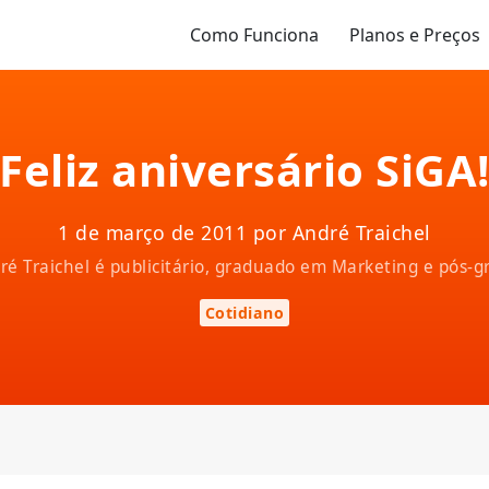
Como Funciona
Planos e Preços
Feliz aniversário SiGA
1 de março de 2011 por André Traichel
ndré Traichel é publicitário, graduado em Marketing e pós
Cotidiano