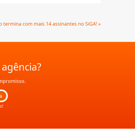
 termina com mais 14 assinantes no SiGA! »
a agência?
ompromisso.
a
s!