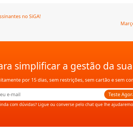
sinantes no SiGA!
Março
ra simplificar a gestão da su
uitamente por 15 dias, sem restrições, sem cartão e sem c
Teste Agor
inda com dúvidas? Ligue ou converse pelo chat que lhe ajudaremo