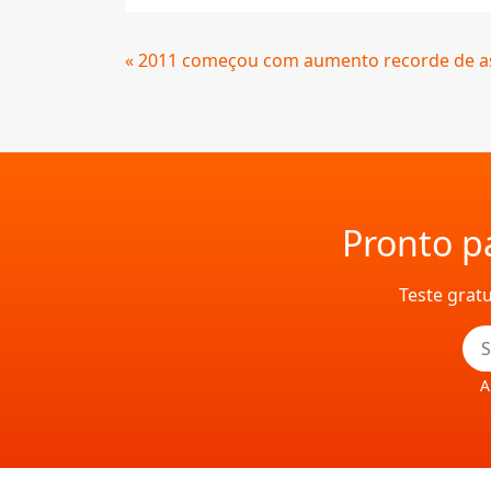
Continue
« 2011 começou com aumento recorde de as
Lendo
Pronto pa
Teste grat
A