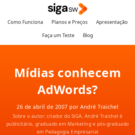
Como Funciona
Planos e Preços
Apresentação
Faça um Teste
Blog
Mídias conhecem
AdWords?
26 de abril de 2007 por André Traichel
Sobre o autor: criador do SiGA, André Traichel é
publicitário, graduado em Marketing e pós-graduado
em Pedagogia Empresarial