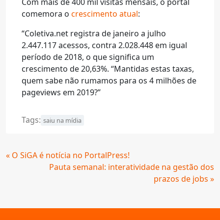
Com mais de 400 mil visitas mensais, o portal
comemora o
crescimento atual
:
“Coletiva.net registra de janeiro a julho
2.447.117 acessos, contra 2.028.448 em igual
período de 2018, o que significa um
crescimento de 20,63%. “Mantidas estas taxas,
quem sabe não rumamos para os 4 milhões de
pageviews em 2019?”
Tags:
saiu na mídia
Continue
« O SiGA é notícia no PortalPress!
Lendo
Pauta semanal: interatividade na gestão dos
prazos de jobs »