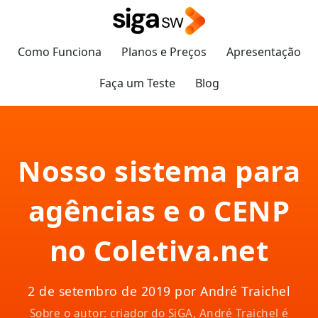
Como Funciona
Planos e Preços
Apresentação
Faça um Teste
Blog
Nosso sistema para
agências e o CENP
no Coletiva.net
2 de setembro de 2019 por André Traichel
Sobre o autor: criador do SiGA, André Traichel é