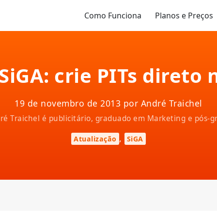
Como Funciona
Planos e Preços
SiGA: crie PITs direto
19 de novembro de 2013 por André Traichel
ndré Traichel é publicitário, graduado em Marketing e pós
,
Atualização
SiGA