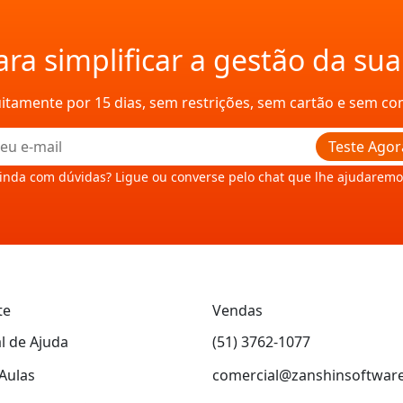
ra simplificar a gestão da su
uitamente por 15 dias, sem restrições, sem cartão e sem c
Teste Agor
inda com dúvidas? Ligue ou converse pelo chat que lhe ajudaremo
te
Vendas
l de Ajuda
(51) 3762-1077
Aulas
comercial@zanshinsoftwar