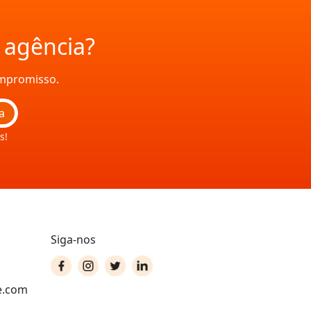
a agência?
ompromisso.
a
s!
Siga-nos
e.com