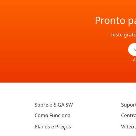
Pronto pa
Teste grat
A
Sobre o SiGA SW
Supor
Como Funciona
Centra
Planos e Preços
Video 