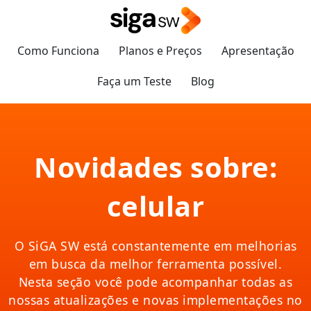
Como Funciona
Planos e Preços
Apresentação
Faça um Teste
Blog
Novidades sobre:
celular
O SiGA SW está constantemente em melhorias
em busca da melhor ferramenta possível.
Nesta seção você pode acompanhar todas as
nossas atualizações e novas implementações no