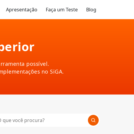
Apresentação
Faça um Teste
Blog
perior
rramenta possível.
implementações no SiGA.