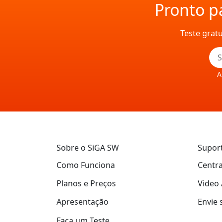
Pronto pa
Teste grat
A
Sobre o SiGA SW
Supor
Como Funciona
Centra
Planos e Preços
Video 
Apresentação
Envie 
Faça um Teste