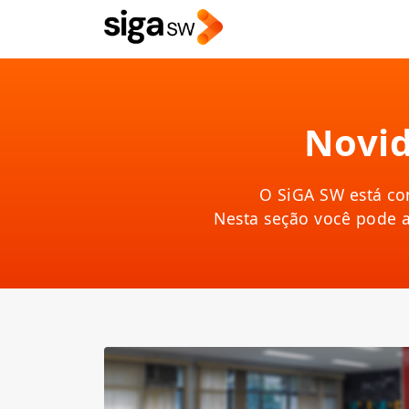
Novid
O SiGA SW está co
Nesta seção você pode 