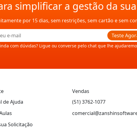
ra simplificar a gestão da su
uitamente por 15 dias, sem restrições, sem cartão e sem c
Teste Agor
inda com dúvidas? Ligue ou converse pelo chat que lhe ajudaremo
te
Vendas
l de Ajuda
(51) 3762-1077
Aulas
comercial@zanshinsoftwar
sua Solicitação