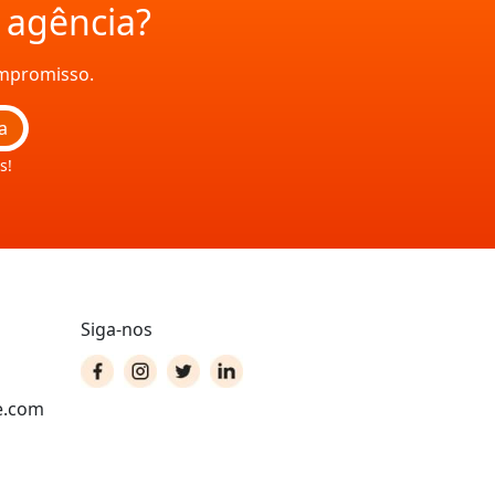
a agência?
ompromisso.
a
s!
Siga-nos
e.com