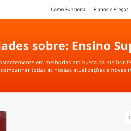
Como Funciona
Planos e Preços
ades sobre: Ensino Su
nstantemente em melhorias em busca da melhor fe
acompanhar todas as nossas atualizações e novas 