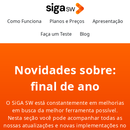
Como Funciona
Planos e Preços
Apresentação
Faça um Teste
Blog
Novidades sobre:
final de ano
O SiGA SW está constantemente em melhorias
em busca da melhor ferramenta possível.
Nesta seção você pode acompanhar todas as
nossas atualizações e novas implementações no