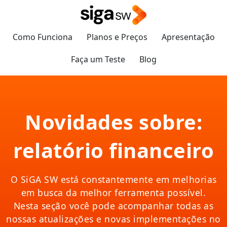
Como Funciona
Planos e Preços
Apresentação
Faça um Teste
Blog
Novidades sobre:
relatório financeiro
O SiGA SW está constantemente em melhorias
em busca da melhor ferramenta possível.
Nesta seção você pode acompanhar todas as
nossas atualizações e novas implementações no