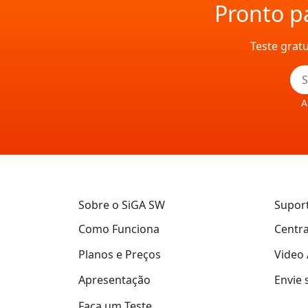
Pronto pa
Teste grat
A
Sobre o SiGA SW
Supor
Como Funciona
Centra
Planos e Preços
Video 
Apresentação
Envie 
Faça um Teste