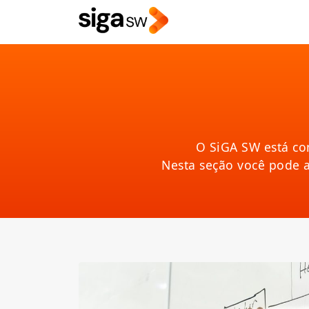
O SiGA SW está co
Nesta seção você pode 