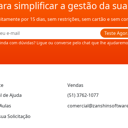
ra simplificar a gestão da su
uitamente por 15 dias, sem restrições, sem cartão e sem c
Teste Agor
inda com dúvidas? Ligue ou converse pelo chat que lhe ajudaremo
te
Vendas
l de Ajuda
(51) 3762-1077
Aulas
comercial@zanshinsoftwar
sua Solicitação