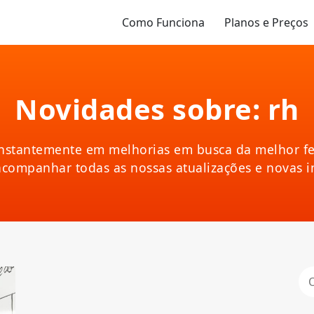
Como Funciona
Planos e Preços
Novidades sobre: rh
nstantemente em melhorias em busca da melhor fe
acompanhar todas as nossas atualizações e novas 