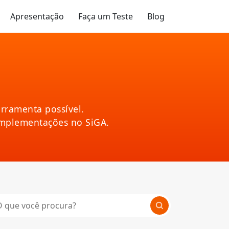
Apresentação
Faça um Teste
Blog
rramenta possível.
implementações no SiGA.