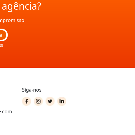
a agência?
ompromisso.
a
s!
Siga-nos
e.com