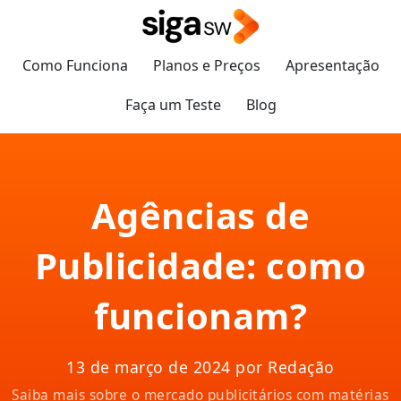
Como Funciona
Planos e Preços
Apresentação
Faça um Teste
Blog
Agências de
Publicidade: como
funcionam?
13 de março de 2024 por Redação
Saiba mais sobre o mercado publicitários com matérias