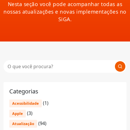
Nesta seção você pode acompanhar todas as
nossas atualizações e novas implementações no
SiGA.
Categorias
(1)
Acessibilidade
(3)
Apple
(94)
Atualização