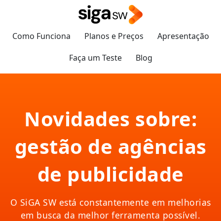
Como Funciona
Planos e Preços
Apresentação
Faça um Teste
Blog
Novidades sobre:
gestão de agências
de publicidade
O SiGA SW está constantemente em melhorias
em busca da melhor ferramenta possível.