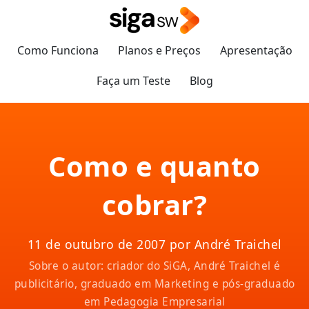
Como Funciona
Planos e Preços
Apresentação
Faça um Teste
Blog
Como e quanto
cobrar?
11 de outubro de 2007 por André Traichel
Sobre o autor: criador do SiGA, André Traichel é
publicitário, graduado em Marketing e pós-graduado
em Pedagogia Empresarial