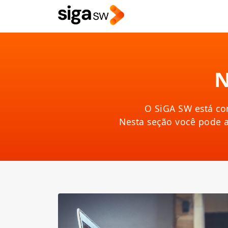
N
O SiGA SW está co
Nesta seção você pode 