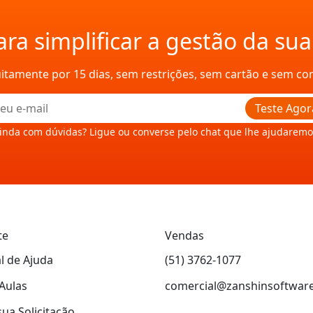
ra simplificar a gestão da su
uitamente por 15 dias, sem restrições, sem cartão e sem c
Teste Agor
inda com dúvidas? Ligue ou converse pelo chat que lhe ajudaremo
te
Vendas
l de Ajuda
(51) 3762-1077
Aulas
comercial@zanshinsoftwar
sua Solicitação