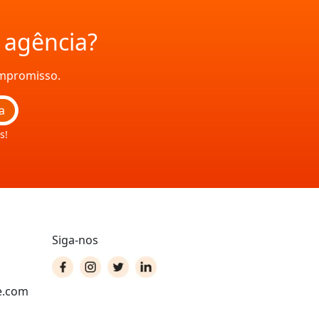
a agência?
ompromisso.
a
s!
Siga-nos
e.com