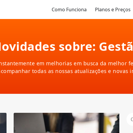
Como Funciona
Planos e Preços
ovidades sobre: Gest
nstantemente em melhorias em busca da melhor fe
acompanhar todas as nossas atualizações e novas 