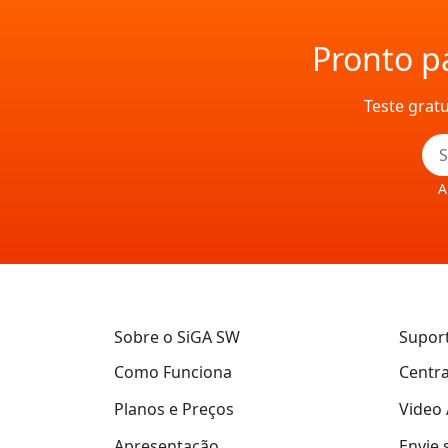
Pronto pa
Teste grat
A
Sobre o SiGA SW
Supor
Como Funciona
Centra
Planos e Preços
Video 
Apresentação
Envie 