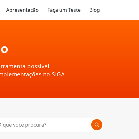
Apresentação
Faça um Teste
Blog
ão
rramenta possível.
implementações no SiGA.