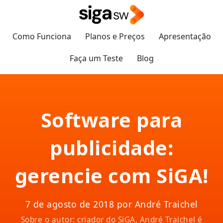
Como Funciona
Planos e Preços
Apresentação
Faça um Teste
Blog
Software para
publicidade:
gerencie com SiGA!
7 de agosto de 2018 por André Traichel
Sobre o autor: criador do SiGA, André Traichel é