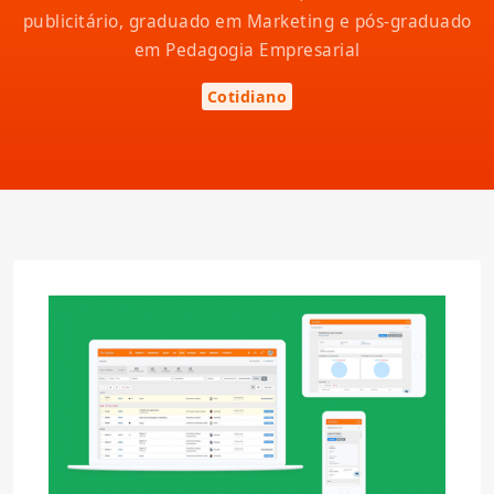
publicitário, graduado em Marketing e pós-graduado
em Pedagogia Empresarial
Cotidiano