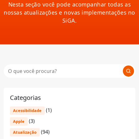
Nesta seção você pode acompanhar todas as
nossas atualizações e novas implementações no
SiGA.
Categorias
(1)
Acessibilidade
(3)
Apple
(94)
Atualização