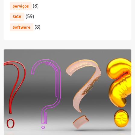
(8)
Serviços
(59)
SiGA
(8)
Software