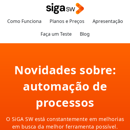
Como Funciona
Planos e Preços
Apresentação
Faça um Teste
Blog
Novidades sobre:
automação de
processos
O SiGA SW está constantemente em melhorias
em busca da melhor ferramenta possível.