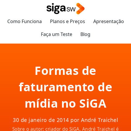
Como Funciona
Planos e Preços
Apresentação
Faça um Teste
Blog
Formas de
faturamento de
mídia no SiGA
30 de janeiro de 2014 por André Traichel
Sobre o autor: criador do SiGA, André Traichel é