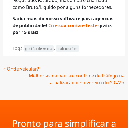
Negociado/Faturado, mas ainda é chamado
como Bruto/Líquido por alguns fornecedores.
Saiba mais do nosso software para agências
de publicidade!
Crie sua conta e teste
grátis
por 15 dias!
Tags:
,
gestão de mídia
publicações
Continue
« Onde veicular?
Lendo
Melhorias na pauta e controle de tráfego na
atualização de fevereiro do SiGA! »
Pronto para simplificar a