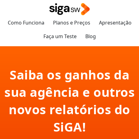
Como Funciona
Planos e Preços
Apresentação
Faça um Teste
Blog
Saiba os ganhos da
sua agência e outros
novos relatórios do
SiGA!