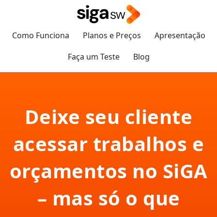
Como Funciona
Planos e Preços
Apresentação
Faça um Teste
Blog
Deixe seu cliente
acessar trabalhos e
orçamentos no SiGA
– mas só o que