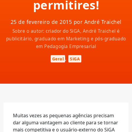
permitires!
25 de fevereiro de 2015 por André Traichel
Sobre o autor: criador do SiGA, André Traichel é
publicitário, graduado em Marketing e pós-graduado
em Pedagogia Empresarial
,
Geral
SiGA
Muitas vezes as pequenas agências precisam
dar alguma vantagem ao cliente para se tornar
mais competitiva e o usuário-externo do SiGA