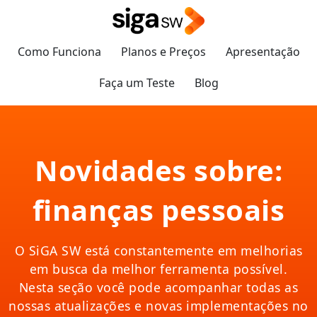
Como Funciona
Planos e Preços
Apresentação
Faça um Teste
Blog
Novidades sobre:
finanças pessoais
O SiGA SW está constantemente em melhorias
em busca da melhor ferramenta possível.
Nesta seção você pode acompanhar todas as
nossas atualizações e novas implementações no