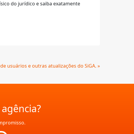
sico do jurídico e saiba exatamente
e usuários e outras atualizações do SiGA. »
a agência?
ompromisso.