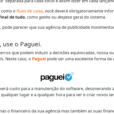
sa
” separada para cada sócio e assim dizer em cada lança
s como o
fluxo de caixa
, você deverá obrigatoriamente info
final de tudo
, como
ganho
ou
despesa
geral do sistema.
l
, pode parecer que sua agência de publicidade movimento
 use o Paguei.
erros que podem induzir a decisões equivocadas, nossa sug
is. Neste caso, o
Paguei
pode ser uma excelente forma de c
averá custo para a manutenção do software, desonerando a
 qualquer lugar e a qualquer hora para ver e criar novos 
as o financeiro da sua agência mas também as suas finança