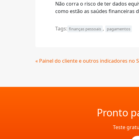
Não corra o risco de ter dados equ
como estão as saúdes financeiras 
Tags:
,
finanças pessoais
pagamentos
Continue
« Painel do cliente e outros indicadores no 
Lendo
Pronto pa
Teste grat