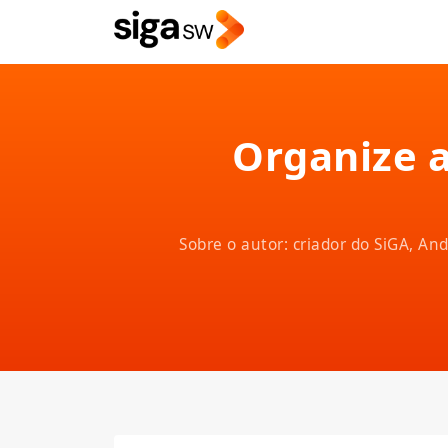
Organize a
Sobre o autor: criador do SiGA, A