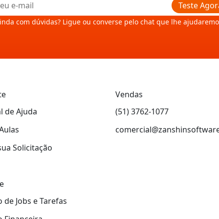
Teste Agor
inda com dúvidas? Ligue ou converse pelo chat que lhe ajudaremo
te
Vendas
l de Ajuda
(51) 3762-1077
Aulas
comercial@zanshinsoftwar
sua Solicitação
e
 de Jobs e Tarefas