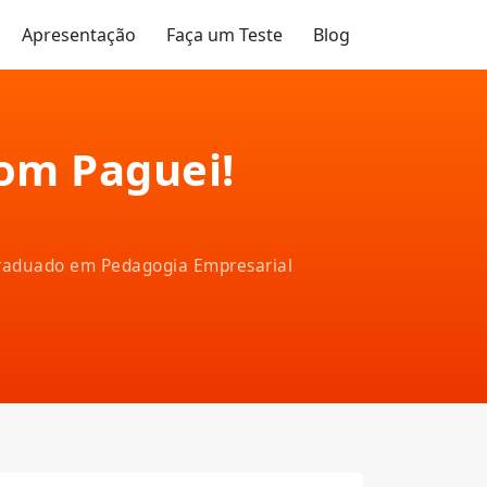
Apresentação
Faça um Teste
Blog
com Paguei!
-graduado em Pedagogia Empresarial