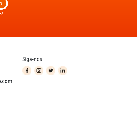
a
s!
Siga-nos
e.com