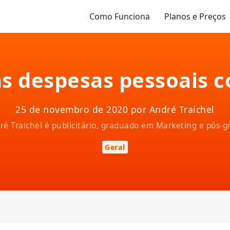
Como Funciona
Planos e Preços
s despesas pessoais 
25 de novembro de 2020 por André Traichel
ndré Traichel é publicitário, graduado em Marketing e pós
Geral