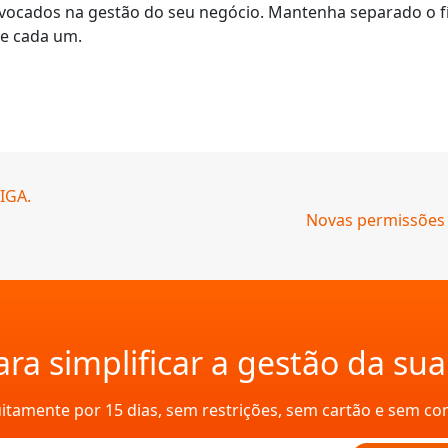
ivocados na gestão do seu negócio. Mantenha separado o fí
de cada um.
SIGA.
Novas permissões d
ra simplificar a gestão da su
uitamente por 15 dias, sem restrições, sem cartão e sem c