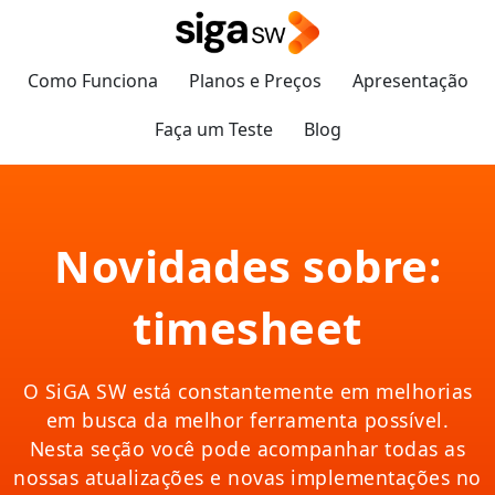
Como Funciona
Planos e Preços
Apresentação
Faça um Teste
Blog
Novidades sobre:
timesheet
O SiGA SW está constantemente em melhorias
em busca da melhor ferramenta possível.
Nesta seção você pode acompanhar todas as
nossas atualizações e novas implementações no