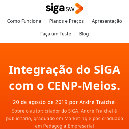
Como Funciona
Planos e Preços
Apresentação
Faça um Teste
Blog
Integração do SiGA
com o CENP-Meios.
20 de agosto de 2019 por André Traichel
Sobre o autor: criador do SiGA, André Traichel é
publicitário, graduado em Marketing e pós-graduado
em Pedagogia Empresarial