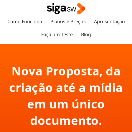
Como Funciona
Planos e Preços
Apresentação
Faça um Teste
Blog
Nova Proposta, da
criação até a mídia
em um único
documento.