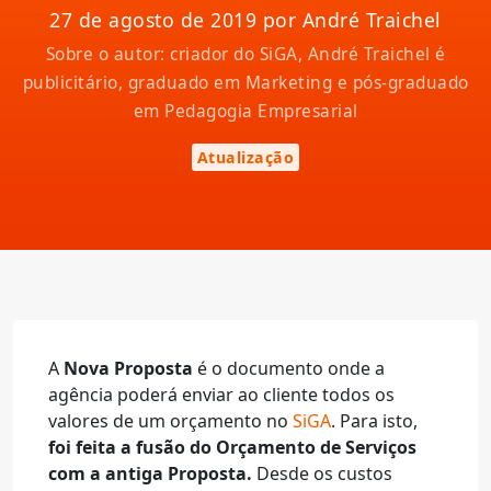
27 de agosto de 2019 por André Traichel
Sobre o autor: criador do SiGA, André Traichel é
publicitário, graduado em Marketing e pós-graduado
em Pedagogia Empresarial
Atualização
A
Nova Proposta
é o documento onde a
agência poderá enviar ao cliente todos os
valores de um orçamento no
SiGA
. Para isto,
foi feita a fusão do Orçamento de Serviços
com a antiga Proposta.
Desde os custos