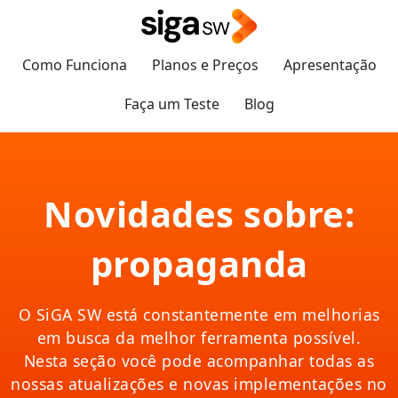
Como Funciona
Planos e Preços
Apresentação
Faça um Teste
Blog
Novidades sobre:
propaganda
O SiGA SW está constantemente em melhorias
em busca da melhor ferramenta possível.
Nesta seção você pode acompanhar todas as
nossas atualizações e novas implementações no